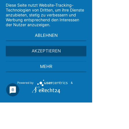
FRAGEN? WIR BEANTWORTEN SIE GERNE
Diese Seite nutzt Website-Tracking-
+49 2233 405 44-77
Technologien von Dritten, um ihre Dienste
anzubieten, stetig zu verbessern und
Werbung entsprechend den Interessen
service@fm-broker.de
der Nutzer anzuzeigen.
KUNDEN APP
ABLEHNEN
AKZEPTIEREN
Impressum
|
Kontakt
|
Datenschutz
|
MEHR
Anfahrt
Powered by
&