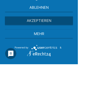
ABLEHNEN
Impressum
|
Kontakt
|
Datenschutz
|
AKZEPTIEREN
Anfahrt
MEHR
Powered by
&