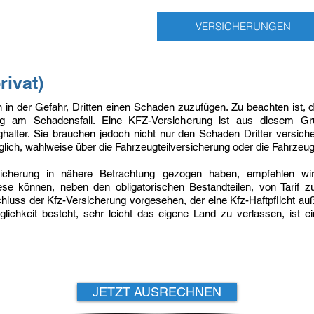
VERSICHERUNGEN
ivat)
 in der Gefahr, Dritten einen Schaden zuzufügen. Zu beachten ist, d
igung am Schadensfall. Eine KFZ-Versicherung ist aus diesem Gr
ghalter. Sie brauchen jedoch nicht nur den Schaden Dritter versic
ich, wahlweise über die Fahrzeugteilversicherung oder die Fahrzeug
cherung in nähere Betrachtung gezogen haben, empfehlen wir
ese können, neben den obligatorischen Bestandteilen, von Tarif zu 
chluss der Kfz-Versicherung vorgesehen, der eine Kfz-Haftpflicht au
hkeit besteht, sehr leicht das eigene Land zu verlassen, ist eine
JETZT AUSRECHNEN